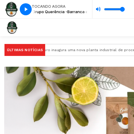
TOCANDO AGORA
ronteira
Grupo Querência -Barranca e Fronteira
ais do Futuro inaugura uma nova planta industrial de processamento 
ÚLTIMAS NOTÍCIAS