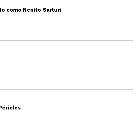
do como Nenito Sarturi
Péricles