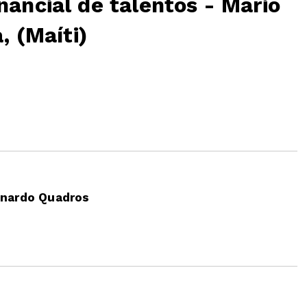
ncial de talentos - Mário
, (Maíti)
onardo Quadros