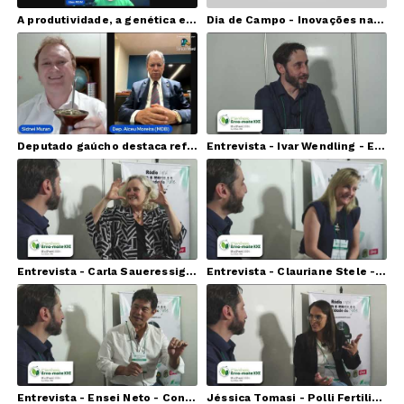
A produtividade, a genética e a mão de obra no setor ervateiro
Dia de Campo - Inovações na Cadeia Produtiva de Erva-mate
Deputado gaúcho destaca reforma tributária com Erva-mate tendo alíquota zero
Entrevista - Ivar Wendling - Embrapa Florestas
Entrevista - Carla Saueressig - Academia Brasileira de Chá e Erva-Mate
Entrevista - Clauriane Stele - Leão Alimentos e Bebidas
Entrevista - Ensei Neto - Consultor e especialista em Gestão Sensorial de Alimentos e Bebidas
Jéssica Tomasi - Polli Fertilizantes