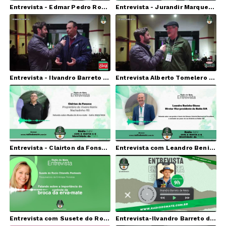
Entrevista - Edmar Pedro Rovadoschi (Prefeito de Ilópolis/RS)
Entrevista - Jurandir Marques - Secretário Municipal de Agricultura de Ilópolis/RS.
Entrevista - Ilvandro Barreto de Melo - (Coordenador da Câmara Setorial Estadual da Erva-mate RS)
Entrevista Alberto Tomelero (ABERTURA OFICIAL DA COLHEITA DA ERVA-MATE NO RIO GRANDE DO SUL - 2024)
Entrevista - Clairton da Fonseca
Entrevista com Leandro Beninho Gheno
Entrevista com Susete do Rocio Chiarello Penteado (broca da erva-mate)
Entrevista-Ilvandro Barreto de Melo 03-01-2024