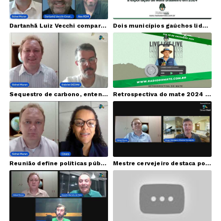
Dartanhã Luiz Vecchi compartilha sua história de vida, na Emater/RS
Dois municípios gaúchos lideraram a exportação de Mate brasileiro em 2024
Sequestro de carbono, entenda alguns pontos dessa proposta
Retrospectiva do mate 2024 com Ilvandro Barreto de melo (LIVE)
Reunião define políticas públicas para o setor ervateiro
Mestre cervejeiro destaca potencial da Erva-mate na composição da cerveja