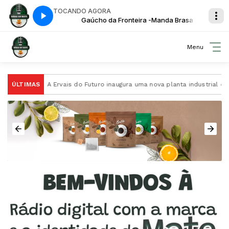
TOCANDO AGORA
da Brasa
Gaúcho da Fronteira -Manda Brasa
Menu
e
ÚLTIMAS
A Ervais do Futuro inaugura uma nova planta industrial de pro