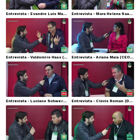
Entrevista - Evandro Luis Massing (Prefeito de Palmeira das Missões)
Entrevista - Mara Helena Saalfeld (Presidente da Emater - RS)
Entrevista - Valdomiro Haas (Secretaria Estadual da Agricultura, Pecuária e Irrigação -SEAPI)
Entrevista - Ariana Maia (CEO da Inovamate)
Entrevista - Luciano Schwerz (Gerente. Regional da Emater/RS- Regional Frederico Westphalen)
Entrevista - Clovis Roman (Diretor Presidente da AA Erva-mate)