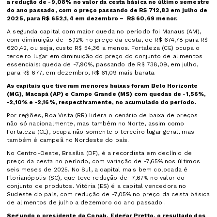
a redução de -9,08% no valor da cesta básica no último semestre
do ano passado, com o preço passando de R$ 712,83 em julho de
2025, para R$ 652,1,4 em dezembro – R$ 60,69 menor.
A segunda capital com maior queda no período foi Manaus (AM),
com diminuição de -8,12% no preço da cesta, de R$ 674,78 para R$
620,42, ou seja, custo R$ 54,36 a menos. Fortaleza (CE) ocupa o
terceiro lugar em diminuição do preço do conjunto de alimentos
essenciais: queda de -7,90%, passando de R$ 738,09, em julho,
para R$ 677, em dezembro, R$ 61,09 mais barata.
As capitais que tiveram menores baixas foram Belo Horizonte
(MG), Macapá (AP) e Campo Grande (MS) com quedas de -1,56%,
-2,10% e -2,16%, respectivamente, no acumulado do período.
Por regiões, Boa Vista (RR) lidera o cenário de baixa de preços
não só nacionalmente, mas também no Norte, assim como
Fortaleza (CE), ocupa não somente o terceiro lugar geral, mas
também é campeã no Nordeste do país.
No Centro-Oeste, Brasília (DF), é a recordista em declínio de
preço da cesta no período, com variação de -7,65% nos últimos
seis meses de 2025. No Sul, a capital mais bem colocada é
Florianópolis (SC), que teve redução de -7,67% no valor do
conjunto de produtos. Vitória (ES) é a capital vencedora no
Sudeste do país, com redução de -7,05% no preço da cesta básica
de alimentos de julho a dezembro do ano passado..
Segundo o presidente da Conab, Edegar Pretto, o resultado dos