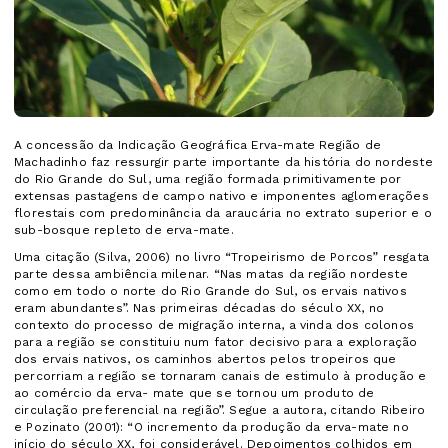
A concessão da Indicação Geográfica Erva-mate Região de
Machadinho faz ressurgir parte importante da história do nordeste
do Rio Grande do Sul, uma região formada primitivamente por
extensas pastagens de campo nativo e imponentes aglomerações
florestais com predominância da araucária no extrato superior e o
sub-bosque repleto de erva-mate.
Uma citação (Silva, 2006) no livro “Tropeirismo de Porcos” resgata
parte dessa ambiência milenar. “Nas matas da região nordeste
como em todo o norte do Rio Grande do Sul, os ervais nativos
eram abundantes”. Nas primeiras décadas do século XX, no
contexto do processo de migração interna, a vinda dos colonos
para a região se constituiu num fator decisivo para a exploração
dos ervais nativos, os caminhos abertos pelos tropeiros que
percorriam a região se tornaram canais de estimulo à produção e
ao comércio da erva- mate que se tornou um produto de
circulação preferencial na região”. Segue a autora, citando Ribeiro
e Pozinato (2001): “O incremento da produção da erva-mate no
início do século XX, foi considerável. Depoimentos colhidos em