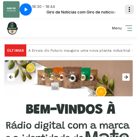
18:30 - 18:44
ma Panorama Agrícola
 noticias
leto
Giro de Noticias com Giro de noticias
Índices econômicos - Completo
Programa Panorama Agrícola com Programa Pano
Menu
te
ÚLTIMAS
A Ervais do Futuro inaugura uma nova planta industrial de pro