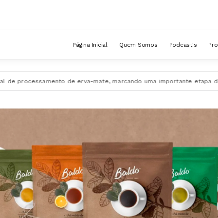
mpo e violão
Página Inicial
Quem Somos
Podcast's
Pr
e processamento de erva-mate, marcando uma importante etapa de expa