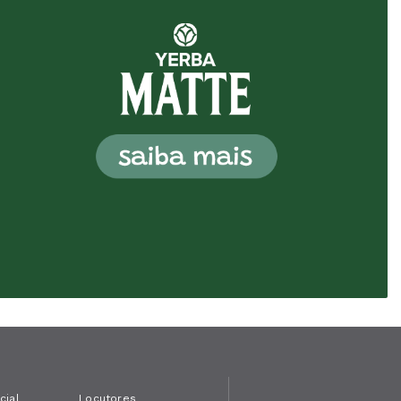
cial
Locutores