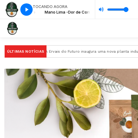
TOCANDO AGORA
Dor de Corno
Mano Lima -Dor de Corno
rva-Mate
ÚLTIMAS NOTÍCIAS
A Ervais do Futuro inaugura uma nova planta industrial