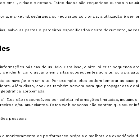
email, cidade e estado. Estes dados são requeridos quando o usuário
ria, marketing, segurança ou requisitos adicionais, a utilização é sem
as, salvo as partes e parceiros especificados neste documento, neces
ies
informações básicas do usuário. Para isso, o site irá criar pequenos 
de identificar o usuário em visitas subsequentes ao site, ou para autori
cia ao navegar em um site. Por exemplo, eles podem lembrar as suas p
ficiente. Além disso, cookies também servem para que propagandas exi
 geográfica aproximada.
Eles são responsáveis por coletar informações limitadas, incluindo o
ceiros e/ou anunciantes. Estes web beacons não contém quaisquer inf
ções pessoais.
 o monitoramento de performance própria e melhora da experiência do 