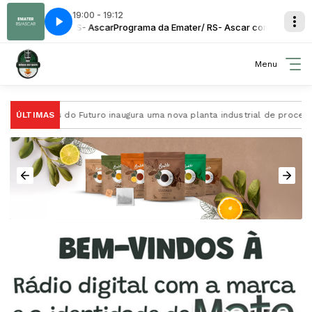
19:00 - 19:12
mater / RS- Ascar
dade
Nenito Sarturi -Léguas de Saudade
Programa da Emater/ RS- Ascar com Programa Emater
Menu
 Ervais do Futuro inaugura uma nova planta industrial de processame
ÚLTIMAS