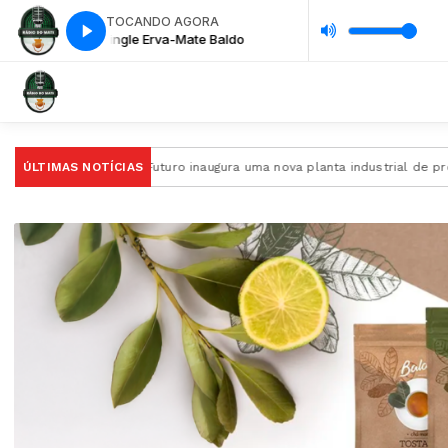
TOCANDO AGORA
do
Jingle Erva-Mate Baldo
Ervais do Futuro inaugura uma nova planta industrial de processamen
ÚLTIMAS NOTÍCIAS