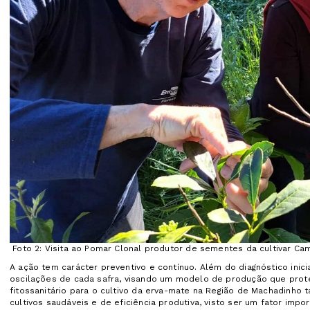
Foto 2: Visita ao Pomar Clonal produtor de sementes da cultivar Ca
A ação tem carácter preventivo e contínuo. Além do diagnóstico ini
oscilações de cada safra, visando um modelo de produção que prot
fitossanitário para o cultivo da erva-mate na Região de Machadinho
cultivos saudáveis e de eficiência produtiva, visto ser um fator imp