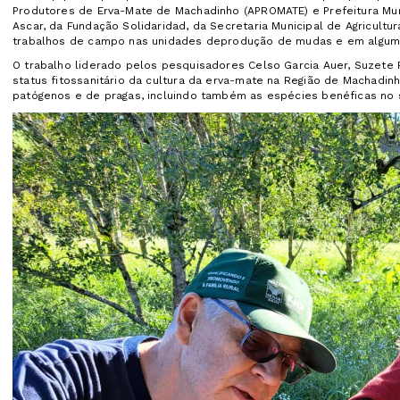
Produtores de Erva-Mate de Machadinho (APROMATE) e Prefeitura Mu
Ascar, da Fundação Solidaridad, da Secretaria Municipal de Agricult
trabalhos de campo nas unidades deprodução de mudas e em alguma
O trabalho liderado pelos pesquisadores Celso Garcia Auer, Suzete P
status fitossanitário da cultura da erva-mate na Região de Machadi
patógenos e de pragas, incluindo também as espécies benéficas no 