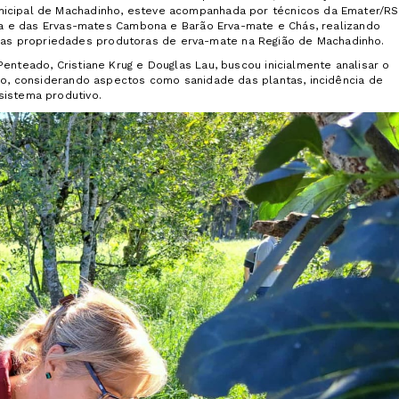
nicipal de Machadinho, esteve acompanhada por técnicos da Emater/RS
ura e das Ervas-mates Cambona e Barão Erva-mate e Chás, realizando
s propriedades produtoras de erva-mate na Região de Machadinho.
enteado, Cristiane Krug e Douglas Lau, buscou inicialmente analisar o
nho, considerando aspectos como sanidade das plantas, incidência de
sistema produtivo.