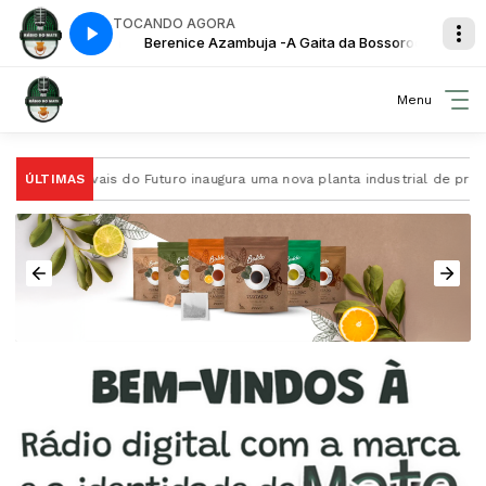
TOCANDO AGORA
 da Bossoroca
Berenice Azambuja -A Gaita da Bossoroca
Menu
ÚLTIMAS
A Ervais do Futuro inaugura uma nova planta industrial de proce